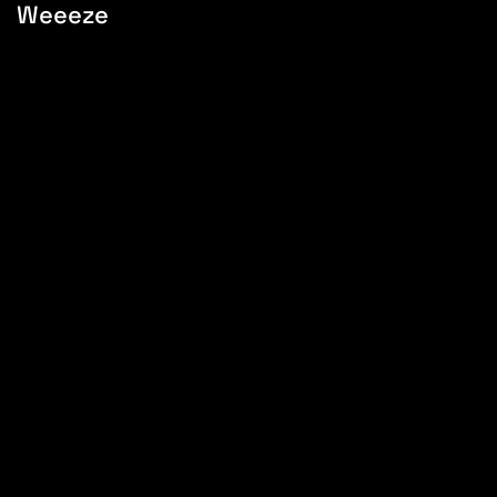
Weeeze
Vos fenêtres sans cadre sont-elles
motorisables ?
Peut-on personnaliser les fenêtres
sans cadre ?