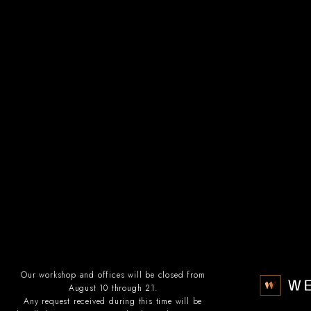
Est-il possible d’intégrer une fenêtre
sans cadre dans un projet de
rénovation ?
Est ce que les fenêtres sans cadre
Weeeze existent en triple vitrage ?
Our workshop and offices will be closed from
August 10 through 21.
Any request received during this time will be
Get inspired by our most beautiful