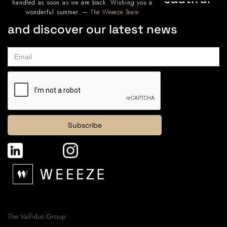
handled as soon as we are back. Wishing you a
achievements
wonderful summer. —
The Weeeze Team
and discover our latest news
The Valfidus Group