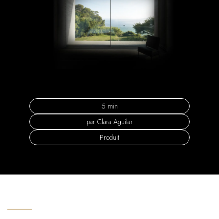
5 min
par Clara Aguilar
Produit